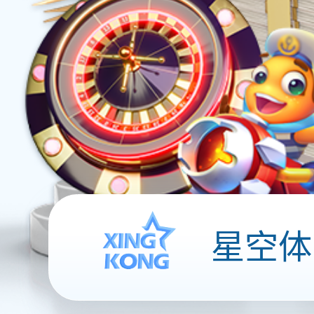
XGN2-12型箱式(固定)交流金属封闭开关设备
.
TBB系列高压无功补偿装置
.