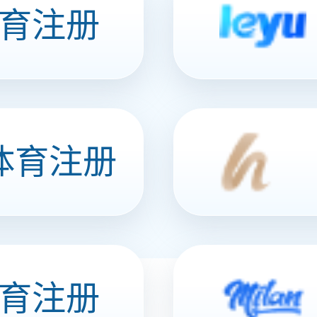
技术型企业。
密的检验设备。