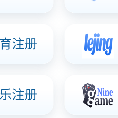
郑州大学
质量优化与治理的专家，是全国知名的智能电气设备提供商和服务
河南省电气设备行业的支柱企业、国家级知识产权优势企业、高新
B电气深度合作单位。