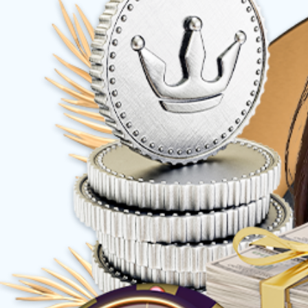
ZBW□-35系列组合式变电站
.